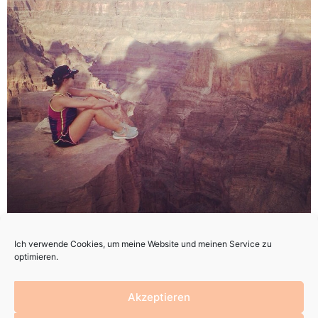
… also nach Olis und meinem Kalifornien-Roadtrip. Haltet
Ich verwende Cookies, um meine Website und meinen Service zu
bis dahin die Ohren steif!
optimieren.
Akzeptieren