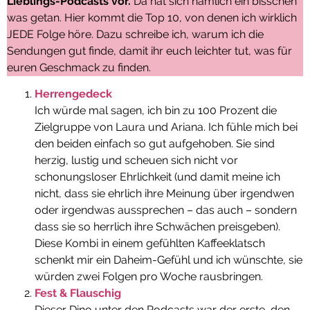
Lieblings-Podcasts vor.
Da hat sich nämlich ein bisschen
was getan. Hier kommt die Top 10, von denen ich wirklich
JEDE Folge höre. Dazu schreibe ich, warum ich die
Sendungen gut finde, damit ihr euch leichter tut, was für
euren Geschmack zu finden.
Herrengedeck
Ich würde mal sagen, ich bin zu 100 Prozent die
Zielgruppe von Laura und Ariana. Ich fühle mich bei
den beiden einfach so gut aufgehoben. Sie sind
herzig, lustig und scheuen sich nicht vor
schonungsloser Ehrlichkeit (und damit meine ich
nicht, dass sie ehrlich ihre Meinung über irgendwen
oder irgendwas aussprechen – das auch – sondern
dass sie so herrlich ihre Schwächen preisgeben).
Diese Kombi in einem gefühlten Kaffeeklatsch
schenkt mir ein Daheim-Gefühl und ich wünschte, sie
würden zwei Folgen pro Woche rausbringen.
Fest & Flauschig
Dieser Dino unter den Podcasts war der erste, den