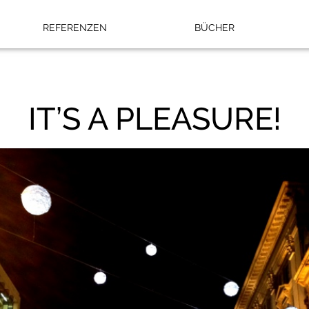
REFERENZEN
BÜCHER
IT’S A PLEASURE!