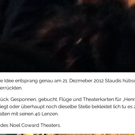
ie Idee entsprang genau am 21. Dezmeber 2012 Staudis hübsch
Verrückten.
rück. Gesponnen, gebucht. Flüge und Theaterkarten für „Henr
iegt oder überhaupt noch dieselbe Stelle bekleidet (ich tu es z
alten mit seinen 40 Lenzen.
 des Noel Coward Theaters.