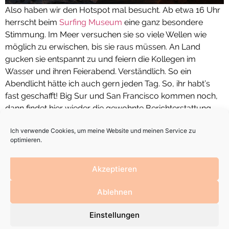
Also haben wir den Hotspot mal besucht. Ab etwa 16 Uhr
herrscht beim
Surfing Museum
eine ganz besondere
Stimmung. Im Meer versuchen sie so viele Wellen wie
möglich zu erwischen, bis sie raus müssen. An Land
gucken sie entspannt zu und feiern die Kollegen im
Wasser und ihren Feierabend. Verständlich. So ein
Abendlicht hätte ich auch gern jeden Tag. So, ihr habt’s
fast geschafft! Big Sur und San Francisco kommen noch,
dann findet hier wieder die gewohnte Berichterstattung
über mein Leben nach dem Roadtrip statt. Manchmal
Ich verwende Cookies, um meine Website und meinen Service zu
wünschte ich, er hätte nie geendet.
optimieren.
Akzeptieren
Ablehnen
Einstellungen