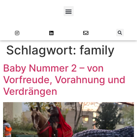
Schlagwort:
family
Baby Nummer 2 – von
Vorfreude, Vorahnung und
Verdrängen