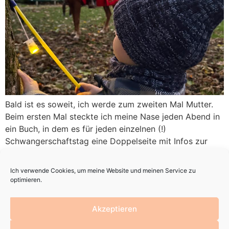
Bald ist es soweit, ich werde zum zweiten Mal Mutter.
Beim ersten Mal steckte ich meine Nase jeden Abend in
ein Buch, in dem es für jeden einzelnen (!)
Schwangerschaftstag eine Doppelseite mit Infos zur
Entwicklung des Babys gab (es war ein sehr dickes
Buch). Diesmal lief die Schwangerschaft so nebenher
Ich verwende Cookies, um meine Website und meinen Service zu
und wenn ich nach […]
optimieren.
Akzeptieren