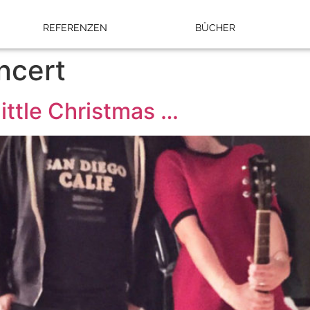
REFERENZEN
BÜCHER
ncert
little Christmas …